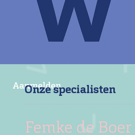
Aanmelden
Onze specialisten
Femke de Boer